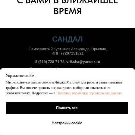
С ВАМИ В БЛИЖАЙШЕЕ
ВРЕМЯ
CАНДАЛ
Самозанятый Култынов Александр Юрьевич,
ИНН
77207151821
8 (919) 728 71 78, vriksha@yandex.ru
Политика обработки персональных данных
Согласие на обработку персональных данных
Управление cookie
Согласие на получение рекламных рассылок
Мы используем файлы cookie и Яндекс.Метрику для работы сайта и анализа
трафика. Вы можете принять все, настроить выбор или отказаться от
необязательных. Подробнее — в
Политике обработки персональных данных
Принять все
связаться
Настройки сookie