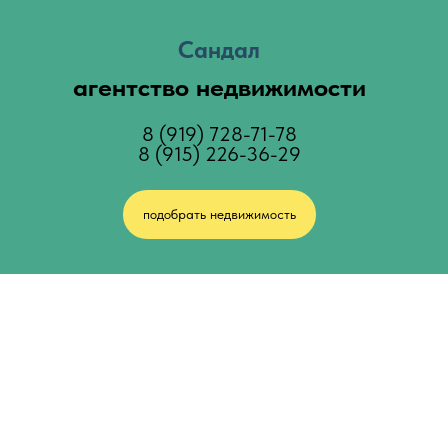
Сандал
агентство недвижимости
8 (919) 728-71-
78
8 (915) 226-36-
29
подобрать недвижимость